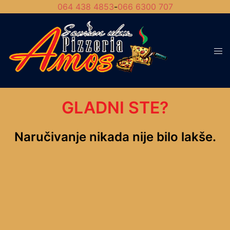
064 438 4853
-
066 6300 707
GLADNI STE?
Naručivanje nikada nije bilo lakše.